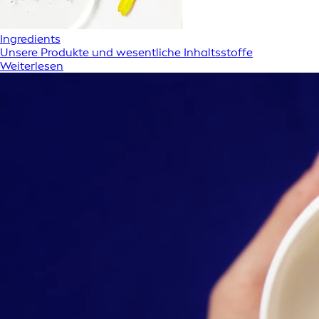
Ingredients
Unsere Produkte und wesentliche Inhaltsstoffe
Weiterlesen