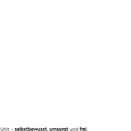
fühlt –
selbstbewusst
,
umsorgt
und
frei
.