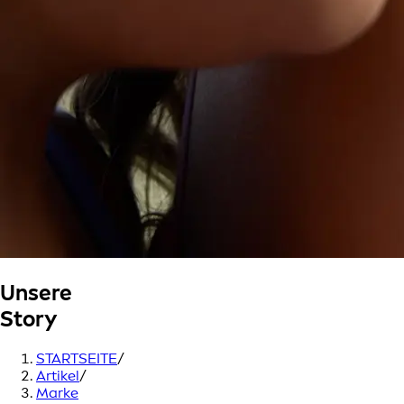
Unsere
Story
STARTSEITE
/
Artikel
/
Marke