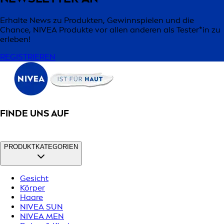
Erhalte News zu Produkten, Gewinnspielen und die
Chance, NIVEA Produkte vor allen anderen als Tester*in zu
erleben!
REGISTRIEREN
FINDE UNS AUF
PRODUKTKATEGORIEN
Gesicht
Körper
Haare
NIVEA SUN
NIVEA MEN