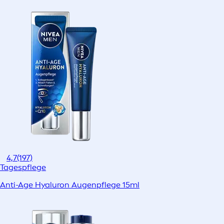
4,7
(197)
Tagespflege
Anti-Age Hyaluron Augenpflege 15ml