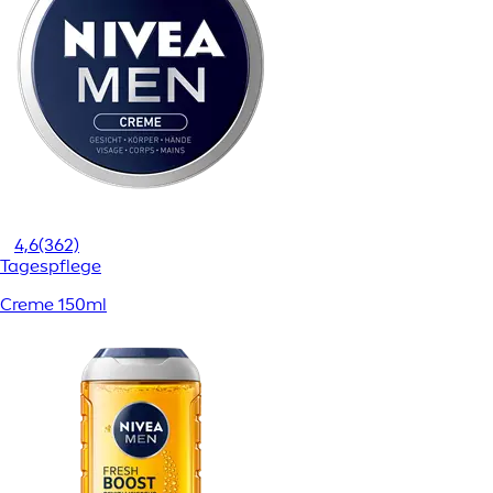
4,6
(362)
Tagespflege
Creme 150ml