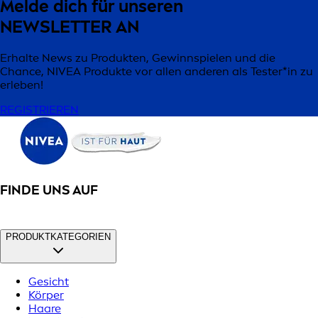
Melde dich für unseren
NEWSLETTER AN
Erhalte News zu Produkten, Gewinnspielen und die
Chance, NIVEA Produkte vor allen anderen als Tester*in zu
erleben!
REGISTRIEREN
FINDE UNS AUF
PRODUKTKATEGORIEN
Gesicht
Körper
Haare