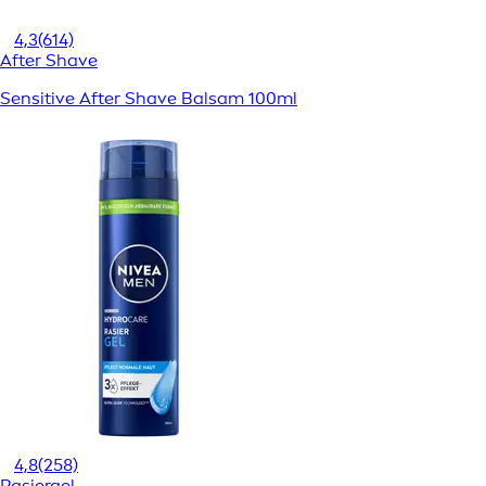
4,3
(614)
After Shave
Sensitive After Shave Balsam 100ml
4,8
(258)
Rasiergel