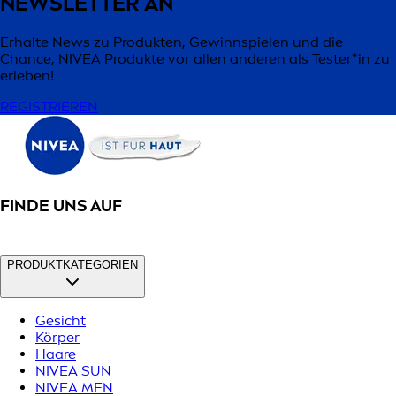
NEWSLETTER AN
Erhalte News zu Produkten, Gewinnspielen und die
Chance, NIVEA Produkte vor allen anderen als Tester*in zu
erleben!
REGISTRIEREN
FINDE UNS AUF
PRODUKTKATEGORIEN
Gesicht
Körper
Haare
NIVEA SUN
NIVEA MEN