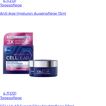
4,7
(213)
Tagespflege
Anti-Age Hyaluron Augenpflege 15ml
4,7
(372)
Tagespflege