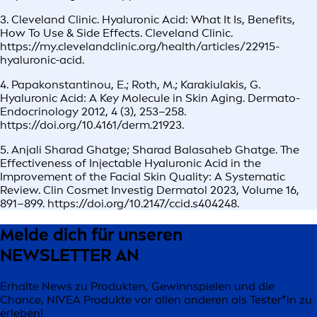
3. Cleveland Clinic. Hyaluronic Acid: What It Is, Benefits,
How To Use & Side Effects. Cleveland Clinic.
https://my.clevelandclinic.org/health/articles/22915-
hyaluronic-acid.
4. Papakonstantinou, E.; Roth, M.; Karakiulakis, G.
Hyaluronic Acid: A Key Molecule in Skin Aging. Dermato-
Endocrinology 2012, 4 (3), 253–258.
https://doi.org/10.4161/derm.21923.
5. Anjali Sharad Ghatge; Sharad Balasaheb Ghatge. The
Effectiveness of Injectable Hyaluronic Acid in the
Improvement of the Facial Skin Quality: A Systematic
Review. Clin Cosmet Investig Dermatol 2023, Volume 16,
891–899. https://doi.org/10.2147/ccid.s404248.
Melde dich für unseren
NEWSLETTER AN
Erhalte News zu Produkten, Gewinnspielen und die
Chance, NIVEA Produkte vor allen anderen als Tester*in zu
erleben!