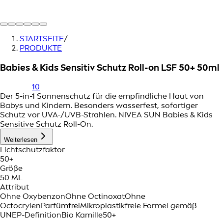
STARTSEITE
/
PRODUKTE
Babies & Kids Sensitiv Schutz Roll-on LSF 50+ 50ml
10
Der 5-in-1 Sonnenschutz für die empfindliche Haut von
Babys und Kindern. Besonders wasserfest, sofortiger
Schutz vor UVA-/UVB-Strahlen. NIVEA SUN Babies & Kids
Sensitive Schutz Roll-On.
Weiterlesen
Lichtschutzfaktor
50+
Größe
50 ML
Attribut
Ohne Oxybenzon
Ohne Octinoxat
Ohne
Octocrylen
Parfümfrei
Mikroplastikfreie Formel gemäß
UNEP-Definition
Bio Kamille
50+