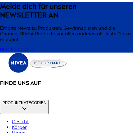
Melde dich für unseren
NEWSLETTER AN
Erhalte News zu Produkten, Gewinnspielen und die
Chance, NIVEA Produkte vor allen anderen als Tester*in zu
erleben!
REGISTRIEREN
FINDE UNS AUF
PRODUKTKATEGORIEN
Gesicht
Körper
Haare