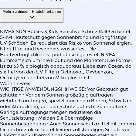
Mehr zu diesem Produkt erfahren
NIVEA SUN Babies & Kids Sensitive Schutz Roll-On bietet
5-in-1 Hautschutz gegen Sonnenbrand und langfristige
UV-Schäden. Es reduziert das Risiko von Sonnenallergien,
ist duftfrei und besonders wasserfest. Die
Hautverträglichkeit ist pädiatrisch getestet. NIVEA
kümmert sich um Ihre Haut und den Planeten: Die Formel
ist zu 63 % biologisch abbaubaraus Liebe zum Ozean, da
sie frei von den UV-Filtern Octinoxat, Oxybenzon,
Octocrylen und frei von Mikroplastik ist.
Warnhinweis:
WICHTIGE ANWENDUNGSHINWEISE: Vor Gebrauch gut
schütteln • Vor dem Sonnen großzügig auftragen •
Mehrfach auftragen, speziell nach dem Baden, Schwitzen
oder Abtrocknen, um den Schutz aufrecht zu erhalten •
Geringe Auftragungsmengen reduzieren die
Schutzleistung • Meiden Sie übermäßige
Sonnenbestrahlung • Auch Sonnenschutzmittel mit hohem
Lichtschutzfaktor bietet keinen vollständigen Schutz vor
UV-Strahlen • Übermäßiges Sonnenbaden stellt ein