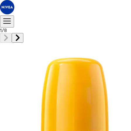
1
/
8