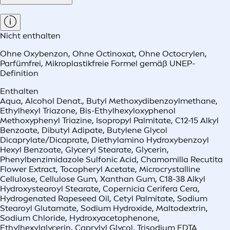
Nicht enthalten
Ohne Oxybenzon
,
Ohne Octinoxat
,
Ohne Octocrylen
,
Parfümfrei
,
Mikroplastikfreie Formel gemäß UNEP-
Definition
Enthalten
Aqua, Alcohol Denat., Butyl Methoxydibenzoylmethane,
Ethylhexyl Triazone, Bis-Ethylhexyloxyphenol
Methoxyphenyl Triazine, Isopropyl Palmitate, C12-15 Alkyl
Benzoate, Dibutyl Adipate, Butylene Glycol
Dicaprylate/Dicaprate, Diethylamino Hydroxybenzoyl
Hexyl Benzoate, Glyceryl Stearate, Glycerin,
Phenylbenzimidazole Sulfonic Acid, Chamomilla Recutita
Flower Extract, Tocopheryl Acetate, Microcrystalline
Cellulose, Cellulose Gum, Xanthan Gum, C18-38 Alkyl
Hydroxystearoyl Stearate, Copernicia Cerifera Cera,
Hydrogenated Rapeseed Oil, Cetyl Palmitate, Sodium
Stearoyl Glutamate, Sodium Hydroxide, Maltodextrin,
Sodium Chloride, Hydroxyacetophenone,
Ethylhexylglycerin, Caprylyl Glycol, Trisodium EDTA