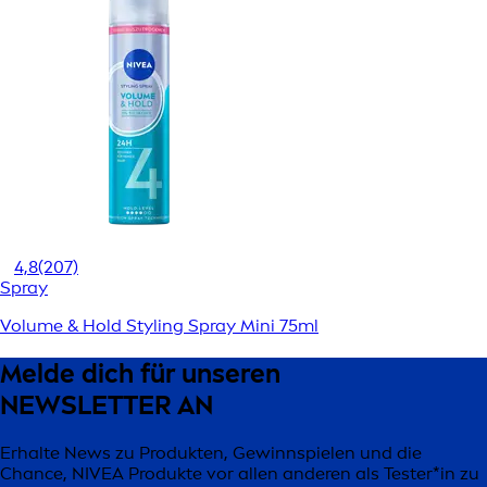
4,8
(207)
Spray
Volume & Hold Styling Spray Mini 75ml
Melde dich für unseren
NEWSLETTER AN
Erhalte News zu Produkten, Gewinnspielen und die
Chance, NIVEA Produkte vor allen anderen als Tester*in zu