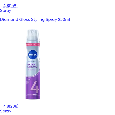
4,8
(159)
Spray
Diamond Gloss Styling Spray 250ml
4,8
(238)
Spray