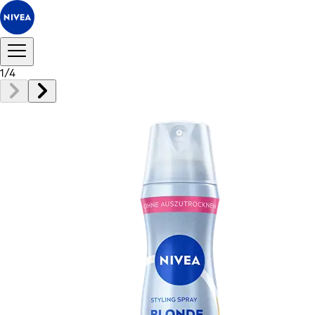
1
/
4