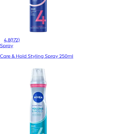
4,8
(172)
Spray
Care & Hold Styling Spray 250ml