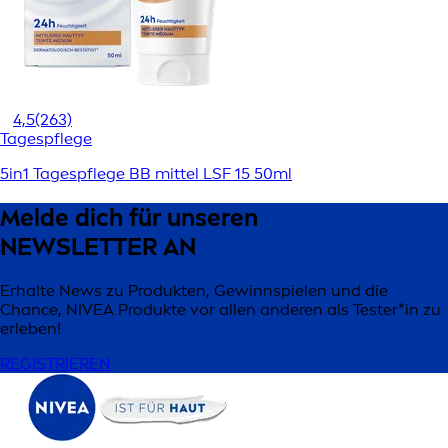
4,5
(263)
Tagespflege
5in1 Tagespflege BB mittel LSF 15 50ml
Melde dich für unseren
NEWSLETTER AN
Erhalte News zu Produkten, Gewinnspielen und die
Chance, NIVEA Produkte vor allen anderen als Tester*in zu
erleben!
REGISTRIEREN