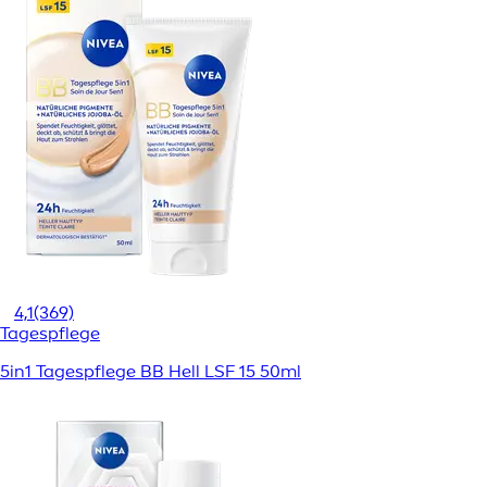
4,1
(369)
Tagespflege
5in1 Tagespflege BB Hell LSF 15 50ml