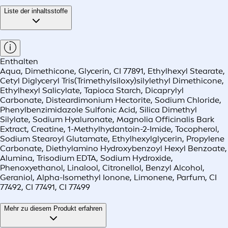
Liste der inhaltsstoffe
Enthalten
Aqua, Dimethicone, Glycerin, CI 77891, Ethylhexyl Stearate,
Cetyl Diglyceryl Tris(Trimethylsiloxy)silylethyl Dimethicone,
Ethylhexyl Salicylate, Tapioca Starch, Dicaprylyl
Carbonate, Disteardimonium Hectorite, Sodium Chloride,
Phenylbenzimidazole Sulfonic Acid, Silica Dimethyl
Silylate, Sodium Hyaluronate, Magnolia Officinalis Bark
Extract, Creatine, 1-Methylhydantoin-2-Imide, Tocopherol,
Sodium Stearoyl Glutamate, Ethylhexylglycerin, Propylene
Carbonate, Diethylamino Hydroxybenzoyl Hexyl Benzoate,
Alumina, Trisodium EDTA, Sodium Hydroxide,
Phenoxyethanol, Linalool, Citronellol, Benzyl Alcohol,
Geraniol, Alpha-Isomethyl Ionone, Limonene, Parfum, CI
77492, CI 77491, CI 77499
Mehr zu diesem Produkt erfahren