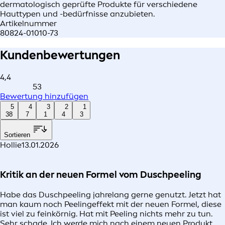
dermatologisch geprüfte Produkte für verschiedene
Hauttypen und -bedürfnisse anzubieten.
Artikelnummer
80824-01010-73
Kundenbewertungen
4,4
53
Bewertung hinzufügen
5
4
3
2
1
38
7
1
4
3
Sortieren
Hollie
13.01.2026
Kritik an der neuen Formel vom Duschpeeling
Habe das Duschpeeling jahrelang gerne genutzt. Jetzt hat
man kaum noch Peelingeffekt mit der neuen Formel, diese
ist viel zu feinkörnig. Hat mit Peeling nichts mehr zu tun.
Sehr schade. Ich werde mich nach einem neuen Produkt