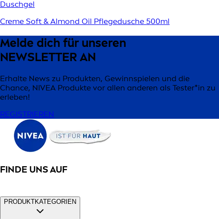
Duschgel
Creme Soft & Almond Oil Pflegedusche 500ml
Melde dich für unseren
NEWSLETTER AN
Erhalte News zu Produkten, Gewinnspielen und die
Chance, NIVEA Produkte vor allen anderen als Tester*in zu
erleben!
REGISTRIEREN
FINDE UNS AUF
PRODUKTKATEGORIEN