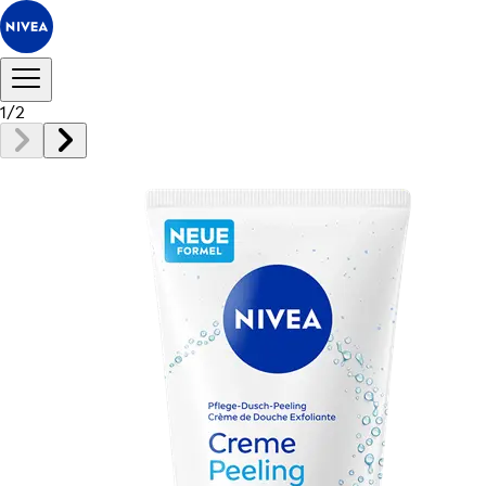
1
/
2