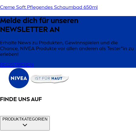
Creme Soft Pflegendes Schaumbad 650ml
Melde dich für unseren
NEWSLETTER AN
Erhalte News zu Produkten, Gewinnspielen und die
Chance, NIVEA Produkte vor allen anderen als Tester*in zu
erleben!
REGISTRIEREN
FINDE UNS AUF
PRODUKTKATEGORIEN