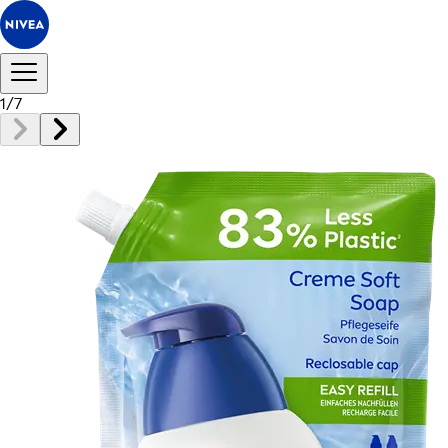
1
/
7