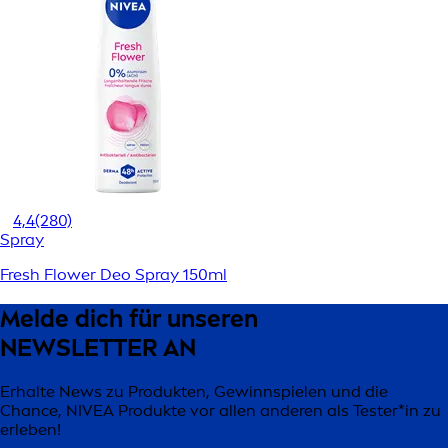
4,4
(280)
Spray
Fresh Flower Deo Spray 150ml
Melde dich für unseren
NEWSLETTER AN
Erhalte News zu Produkten, Gewinnspielen und die
Chance, NIVEA Produkte vor allen anderen als Tester*in zu
erleben!