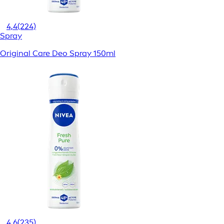
4,4
(224)
Spray
Original Care Deo Spray 150ml
4,6
(235)