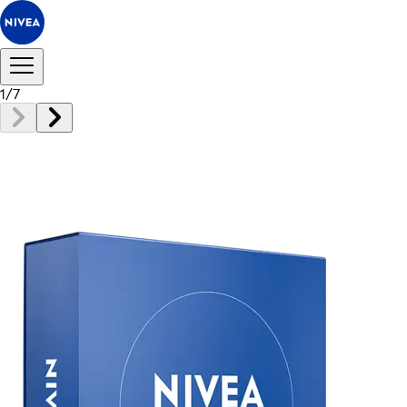
1
/
7