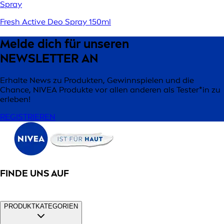
Spray
Fresh Active Deo Spray 150ml
Melde dich für unseren
NEWSLETTER AN
Erhalte News zu Produkten, Gewinnspielen und die
Chance, NIVEA Produkte vor allen anderen als Tester*in zu
erleben!
REGISTRIEREN
FINDE UNS AUF
PRODUKTKATEGORIEN