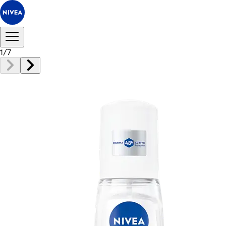
1
/
7