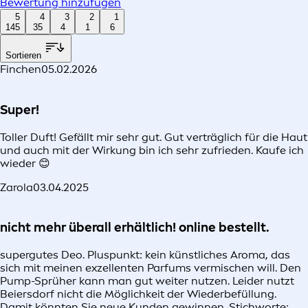
Bewertung hinzufügen
5
4
3
2
1
145
35
4
1
6
Sortieren
Finchen
05.02.2026
Super!
Toller Duft! Gefällt mir sehr gut. Gut verträglich für die Haut
und auch mit der Wirkung bin ich sehr zufrieden. Kaufe ich
wieder 😊
Zarola
03.04.2025
nicht mehr überall erhältlich! online bestellt.
supergutes Deo. Pluspunkt: kein künstliches Aroma, das
sich mit meinen exzellenten Parfums vermischen will. Den
Pump-Sprüher kann man gut weiter nutzen. Leider nutzt
Beiersdorf nicht die Möglichkeit der Wiederbefüllung.
Damit könnten Sie neue Kunden gewinnen. Stichworte: