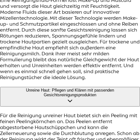
Eine Reinigungsfluid-Formel löst Make-up und Mascara
und versorgt die Haut gleichzeitig mit Feuchtigkeit.
Moderne Fluids dieser Art basieren auf innovativer
Mizellentechnologie. Mit dieser Technologie werden Make-
up- und Schmutzpartikel eingeschlossen und ohne Reiben
entfernt. Durch diese sanfte Gesichtsreinigung lassen sich
Rötungen reduzieren, Spannungsgefühle lindern und
trockene Hautpartien gezielt ausgleichen. Für trockene und
empfindliche Haut empfiehlt sich außerdem eine
Reinigungsmilch. Dank ihrer meist sehr milden
Formulierung bleibt das natürliche Gleichgewicht der Haut
erhalten und Unreinheiten werden effektiv entfernt. Und
wenn es einmal schnell gehen soll, sind praktische
Reinigungstücher die ideale Lösung.
Unreine Haut: Pflegen und Klären mit passenden
Gesichtsreinigungsprodukten
Für die Reinigung unreiner Haut bietet sich ein Peeling mit
feinen Peelingkörnchen an. Das Peelen entfernt
abgestorbene Hautschüppchen und kann die
Zellerneuerung sowie die Durchblutung anregen. Schon ab
der Reinigung wirkt der Teint oft frischer und ebenmäßiger.