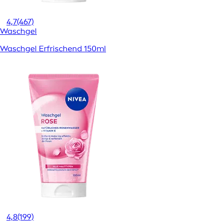
4,7
(467)
Waschgel
Waschgel Erfrischend 150ml
4,8
(199)