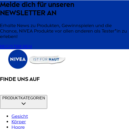
Melde dich für unseren
NEWSLETTER AN
Erhalte News zu Produkten, Gewinnspielen und die
Chance, NIVEA Produkte vor allen anderen als Tester*in zu
erleben!
REGISTRIEREN
FINDE UNS AUF
PRODUKTKATEGORIEN
Gesicht
Körper
Haare