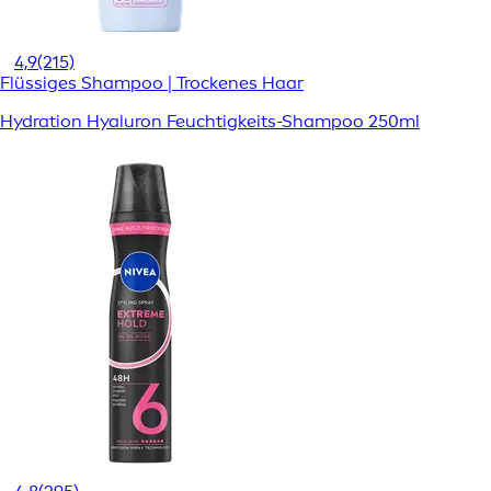
4,9
(215)
Flüssiges Shampoo | Trockenes Haar
Hydration Hyaluron Feuchtigkeits-Shampoo 250ml