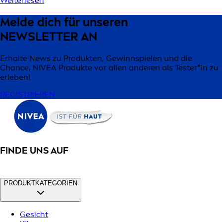
Weiterlesen
Melde dich für unseren
NEWSLETTER AN
Erhalte News zu Produkten, Gewinnspielen und die
Chance, NIVEA Produkte vor allen anderen als Tester*in zu
erleben!
REGISTRIEREN
FINDE UNS AUF
PRODUKTKATEGORIEN
Gesicht