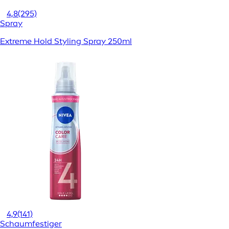
4,8
(295)
Spray
Extreme Hold Styling Spray 250ml
4,9
(141)
Schaumfestiger