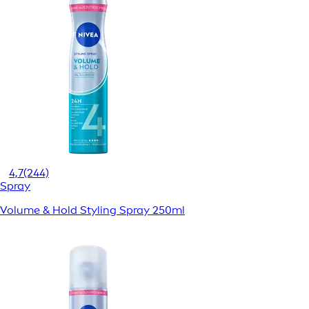
4,7
(244)
Spray
Volume & Hold Styling Spray 250ml