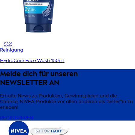
5
(2)
Reinigung
HydroCare Face Wash 150ml
Melde dich für unseren
NEWSLETTER AN
Erhalte News zu Produkten, Gewinnspielen und die
Chance, NIVEA Produkte vor allen anderen als Tester*in zu
erleben!
REGISTRIEREN