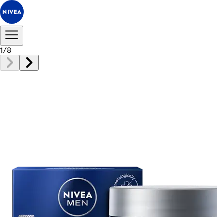
1
/
8