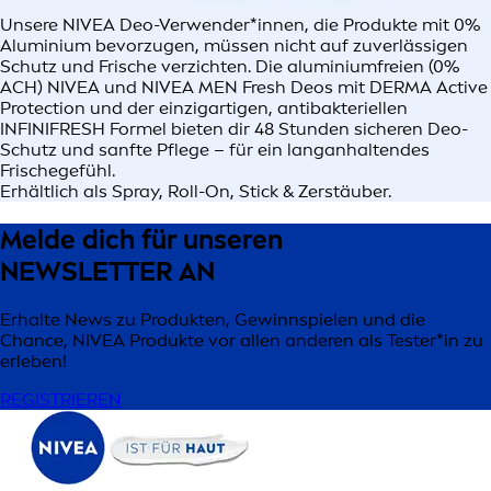
Unsere NIVEA Deo-Verwender*innen, die Produkte mit 0%
Aluminium bevorzugen, müssen nicht auf zuverlässigen
Schutz und Frische verzichten. Die aluminiumfreien (0%
ACH) NIVEA und NIVEA MEN Fresh Deos mit DERMA Active
Protection und der einzigartigen, antibakteriellen
INFINIFRESH Formel bieten dir 48 Stunden sicheren Deo-
Schutz und sanfte Pflege – für ein langanhaltendes
Frischegefühl.
Erhältlich als Spray, Roll-On, Stick & Zerstäuber.
Melde dich für unseren
NEWSLETTER AN
Erhalte News zu Produkten, Gewinnspielen und die
Chance, NIVEA Produkte vor allen anderen als Tester*in zu
erleben!
REGISTRIEREN