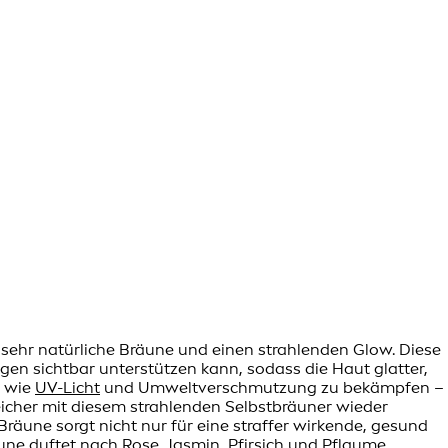
e sehr natürliche Bräune und einen strahlenden Glow. Diese
gen sichtbar unterstützen kann, sodass die Haut glatter,
e wie
UV-Licht
und Umweltverschmutzung zu bekämpfen –
icher mit diesem strahlenden Selbstbräuner wieder
Bräune sorgt nicht nur für eine straffer wirkende, gesund
ne duftet nach Rose, Jasmin, Pfirsich und Pflaume,