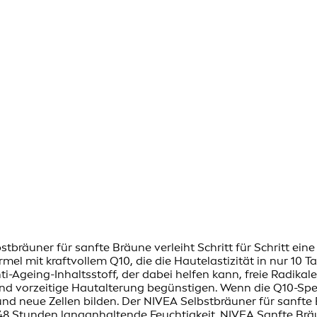
bräuner für sanfte Bräune verleiht Schritt für Schritt ein
l mit kraftvollem Q10, die die Hautelastizität in nur 10 Ta
nti-Ageing-Inhaltsstoff, der dabei helfen kann, freie Radikal
und vorzeitige Hautalterung begünstigen. Wenn die Q10-Spe
und neue Zellen bilden. Der NIVEA Selbstbräuner für sanfte 
8 Stunden langanhaltende Feuchtigkeit. NIVEA Sanfte Bräu