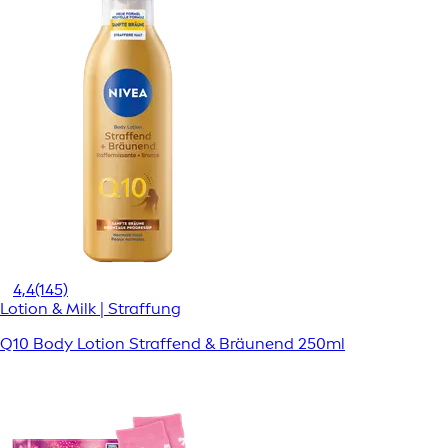
4,4
(145)
Lotion & Milk | Straffung
Q10 Body Lotion Straffend & Bräunend 250ml