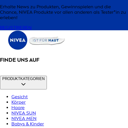
Erhalte News zu Produkten, Gewinnspielen und die
Chance, NIVEA Produkte vor allen anderen als Tester*in zu
erleben!
REGISTRIEREN
FINDE UNS AUF
PRODUKTKATEGORIEN
Gesicht
Körper
Haare
NIVEA SUN
NIVEA MEN
Babys & Kinder