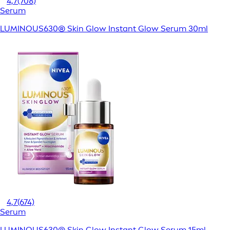
4,7
(708)
Serum
LUMINOUS630® Skin Glow Instant Glow Serum 30ml
4,7
(674)
Serum
LUMINOUS630® Skin Glow Instant Glow Serum 15ml