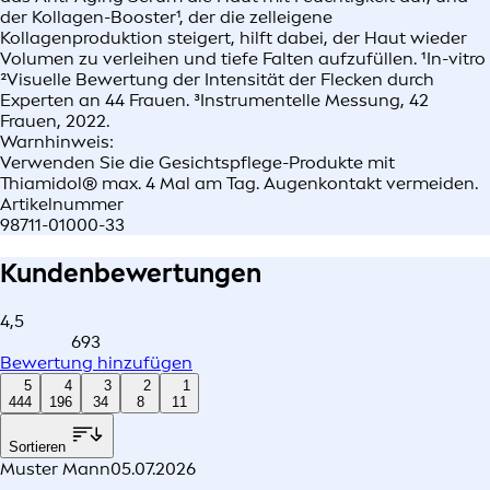
der Kollagen-Booster¹, der die zelleigene
Kollagenproduktion steigert, hilft dabei, der Haut wieder
Volumen zu verleihen und tiefe Falten aufzufüllen. ¹In-vitro
²Visuelle Bewertung der Intensität der Flecken durch
Experten an 44 Frauen. ³Instrumentelle Messung, 42
Frauen, 2022.
Warnhinweis:
Verwenden Sie die Gesichtspflege-Produkte mit
Thiamidol® max. 4 Mal am Tag. Augenkontakt vermeiden.
Artikelnummer
98711-01000-33
Kundenbewertungen
4,5
693
Bewertung hinzufügen
5
4
3
2
1
444
196
34
8
11
Sortieren
Muster Mann
05.07.2026