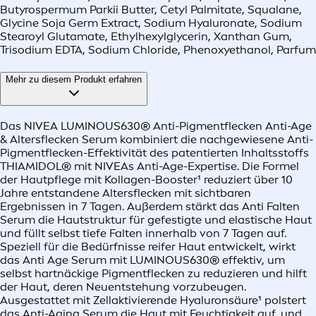
Butyrospermum Parkii Butter, Cetyl Palmitate, Squalane,
Glycine Soja Germ Extract, Sodium Hyaluronate, Sodium
Stearoyl Glutamate, Ethylhexylglycerin, Xanthan Gum,
Trisodium EDTA, Sodium Chloride, Phenoxyethanol, Parfum
Mehr zu diesem Produkt erfahren
Das NIVEA LUMINOUS630® Anti-Pigmentflecken Anti-Age
& Altersflecken Serum kombiniert die nachgewiesene Anti-
Pigmentflecken-Effektivität des patentierten Inhaltsstoffs
THIAMIDOL® mit NIVEAs Anti-Age-Expertise. Die Formel
der Hautpflege mit Kollagen-Booster¹ reduziert über 10
Jahre entstandene Altersflecken mit sichtbaren
Ergebnissen in 7 Tagen. Außerdem stärkt das Anti Falten
Serum die Hautstruktur für gefestigte und elastische Haut
und füllt selbst tiefe Falten innerhalb von 7 Tagen auf.
Speziell für die Bedürfnisse reifer Haut entwickelt, wirkt
das Anti Age Serum mit LUMINOUS630® effektiv, um
selbst hartnäckige Pigmentflecken zu reduzieren und hilft
der Haut, deren Neuentstehung vorzubeugen.
Ausgestattet mit Zellaktivierende Hyaluronsäure¹ polstert
das Anti-Aging Serum die Haut mit Feuchtigkeit auf, und