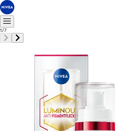
1
/
7