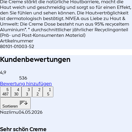
Die Creme stärkt die natürliche Hautbarriere, macht die
Haut weich und geschmeidig und sorgt so für einen Effekt,
den Sie fühlen und sehen können. Die Hautverträglichkeit
ist dermatologisch bestätigt. NIVEA aus Liebe zu Haut &
Umwelt: Die Creme Dose besteht nun aus 95% recyceltem
Aluminium*. * durchschnittlicher jährlicher Recyclinganteil
(Prä- und Post-Konsumenten Material)
Artikelnummer
80101-01003-52
Kundenbewertungen
4,9
536
Bewertung hinzufügen
5
4
3
2
1
487
30
3
2
5
Sortieren
Nazlimu
04.05.2026
Sehr schön Creme