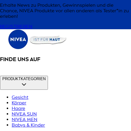
Erhalte News zu Produkten, Gewinnspielen und die
Chance, NIVEA Produkte vor allen anderen als Tester*in zu
erleben!
REGISTRIEREN
FINDE UNS AUF
PRODUKTKATEGORIEN
Gesicht
Körper
Haare
NIVEA SUN
NIVEA MEN
Babys & Kinder