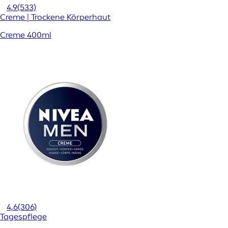
4,9
(533)
Creme | Trockene Körperhaut
Creme 400ml
4,6
(306)
Tagespflege