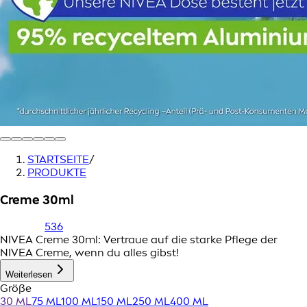
STARTSEITE
/
PRODUKTE
Creme 30ml
536
NIVEA Creme 30ml: Vertraue auf die starke Pflege der
NIVEA Creme, wenn du alles gibst!
Weiterlesen
Größe
30 ML
75 ML
100 ML
150 ML
250 ML
400 ML