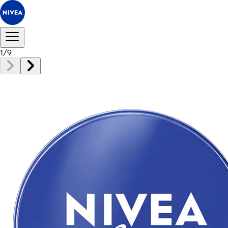
1
/
9