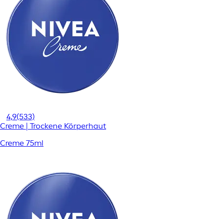
4,9
(533)
Creme | Trockene Körperhaut
Creme 75ml