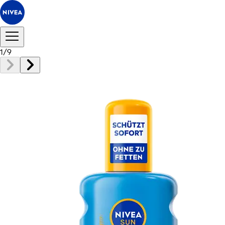
1
/
9