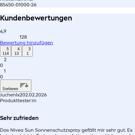
85450-01000-26
Kundenbewertungen
4,9
128
Bewertung hinzufügen
5
4
3
114
13
1
2
0
1
0
Sortieren
JuchenIx2
02.02.2026
Produkttester:in
Sehr zufrieden
Das Nivea Sun Sonnenschutzspray gefällt mir sehr gut. Es