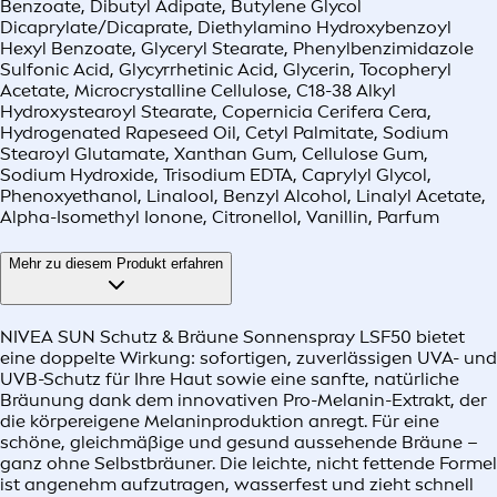
Benzoate, Dibutyl Adipate, Butylene Glycol
Dicaprylate/Dicaprate, Diethylamino Hydroxybenzoyl
Hexyl Benzoate, Glyceryl Stearate, Phenylbenzimidazole
Sulfonic Acid, Glycyrrhetinic Acid, Glycerin, Tocopheryl
Acetate, Microcrystalline Cellulose, C18-38 Alkyl
Hydroxystearoyl Stearate, Copernicia Cerifera Cera,
Hydrogenated Rapeseed Oil, Cetyl Palmitate, Sodium
Stearoyl Glutamate, Xanthan Gum, Cellulose Gum,
Sodium Hydroxide, Trisodium EDTA, Caprylyl Glycol,
Phenoxyethanol, Linalool, Benzyl Alcohol, Linalyl Acetate,
Alpha-Isomethyl Ionone, Citronellol, Vanillin, Parfum
Mehr zu diesem Produkt erfahren
NIVEA SUN Schutz & Bräune Sonnenspray LSF50 bietet
eine doppelte Wirkung: sofortigen, zuverlässigen UVA- und
UVB-Schutz für Ihre Haut sowie eine sanfte, natürliche
Bräunung dank dem innovativen Pro-Melanin-Extrakt, der
die körpereigene Melaninproduktion anregt. Für eine
schöne, gleichmäßige und gesund aussehende Bräune –
ganz ohne Selbstbräuner. Die leichte, nicht fettende Formel
ist angenehm aufzutragen, wasserfest und zieht schnell