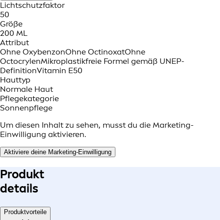
Lichtschutzfaktor
50
Größe
200 ML
Attribut
Ohne Oxybenzon
Ohne Octinoxat
Ohne
Octocrylen
Mikroplastikfreie Formel gemäß UNEP-
Definition
Vitamin E
50
Hauttyp
Normale Haut
Pflegekategorie
Sonnenpflege
Um diesen Inhalt zu sehen, musst du die Marketing-
Einwilligung aktivieren.
Aktiviere deine Marketing-Einwilligung
Produkt
details
Produktvorteile