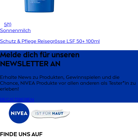
5
(1)
Sonnenmilch
Schutz & Pflege Reisegrösse LSF 50+ 100ml
Melde dich für unseren
NEWSLETTER AN
Erhalte News zu Produkten, Gewinnspielen und die
Chance, NIVEA Produkte vor allen anderen als Tester*in zu
erleben!
REGISTRIEREN
FINDE UNS AUF