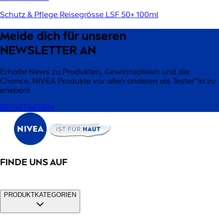
Schutz & Pflege Reisegrösse LSF 50+ 100ml
Melde dich für unseren
NEWSLETTER AN
Erhalte News zu Produkten, Gewinnspielen und die
Chance, NIVEA Produkte vor allen anderen als Tester*in zu
erleben!
REGISTRIEREN
FINDE UNS AUF
PRODUKTKATEGORIEN