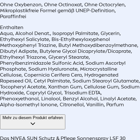
Ohne Oxybenzon
,
Ohne Octinoxat
,
Ohne Octocrylen
,
Mikroplastikfreie Formel gemäß UNEP-Definition
,
Paraffinfrei
Enthalten
Aqua, Alcohol Denat., Isopropyl Palmitate, Glycerin,
Ethylhexyl Salicylate, Bis-Ethylhexyloxyphenol
Methoxyphenyl Triazine, Butyl Methoxydibenzoylmethane,
Dibutyl Adipate, Butylene Glycol Dicaprylate/Dicaprate,
Ethylhexyl Triazone, Glyceryl Stearate,
Phenylbenzimidazole Sulfonic Acid, Sodium Ascorbyl
Phosphate, Sodium Hyaluronate, Microcrystalline
Cellulose, Copernicia Cerifera Cera, Hydrogenated
Rapeseed Oil, Cetyl Palmitate, Sodium Stearoyl Glutamate,
Tocopheryl Acetate, Xanthan Gum, Cellulose Gum, Sodium
Hydroxide, Caprylyl Glycol, Trisodium EDTA,
Phenoxyethanol, Linalool, Benzyl Alcohol, Linalyl Acetate,
Alpha-Isomethyl Ionone, Citronellol, Vanillin, Parfum
Mehr zu diesem Produkt erfahren
Das NIVEA SUN Schutz & Pflege Sonnenspray LSF 30