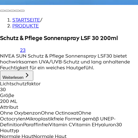
STARTSEITE
/
PRODUKTE
Schutz & Pflege Sonnenspray LSF 30 200ml
23
NIVEA SUN Schutz & Pflege Sonnenspray LSF30 bietet
hochwirksamen UVA/UVB-Schutz und lang anhaltende
Feuchtigkeit für ein weiches Hautgefühl.
Weiterlesen
Lichtschutzfaktor
30
Größe
200 ML
Attribut
Ohne Oxybenzon
Ohne Octinoxat
Ohne
Octocrylen
Mikroplastikfreie Formel gemäß UNEP-
Definition
Paraffinfrei
Vitamin C
Vitamin E
Hyaluron
30
Hauttyp
Normale Haut
Normale Haut