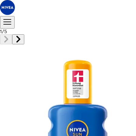
1
/
5