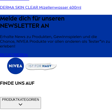
DERMA SKIN CLEAR Mizellenwasser 400ml
Melde dich für unseren
NEWSLETTER AN
Erhalte News zu Produkten, Gewinnspielen und die
Chance, NIVEA Produkte vor allen anderen als Tester*in zu
erleben!
REGISTRIEREN
FINDE UNS AUF
PRODUKTKATEGORIEN