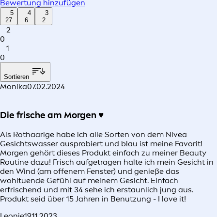
Bewertung hinzufügen
5
4
3
27
6
2
2
0
1
0
Sortieren
Monika
07.02.2024
Die frische am Morgen ♥️‍
Als Rothaarige habe ich alle Sorten von dem Nivea
Gesichtswasser ausprobiert und blau ist meine Favorit!
Morgen gehört dieses Produkt einfach zu meiner Beauty
Routine dazu! Frisch aufgetragen halte ich mein Gesicht in
den Wind (am offenem Fenster) und genieße das
wohltuende Gefühl auf meinem Gesicht. Einfach
erfrischend und mit 34 sehe ich erstaunlich jung aus.
Produkt seid über 15 Jahren in Benutzung - I love it!
Leonie
19.11.2023