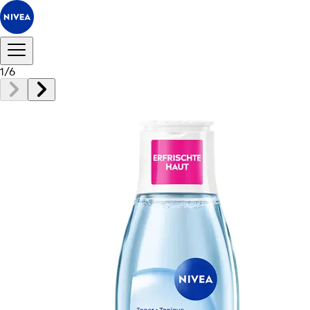
1
/
6