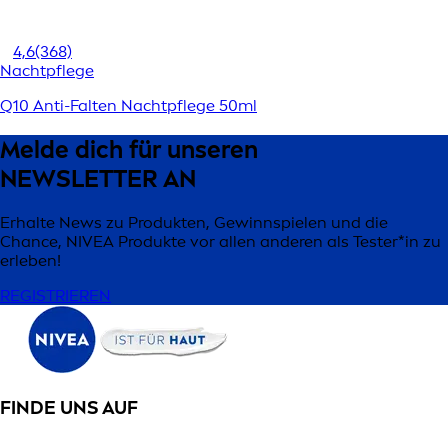
4,6
(368)
Nachtpflege
Q10 Anti-Falten Nachtpflege 50ml
Melde dich für unseren
NEWSLETTER AN
Erhalte News zu Produkten, Gewinnspielen und die
Chance, NIVEA Produkte vor allen anderen als Tester*in zu
erleben!
REGISTRIEREN
FINDE UNS AUF