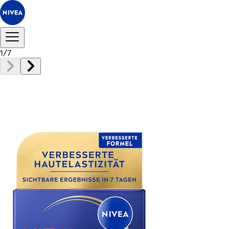
1
/
7