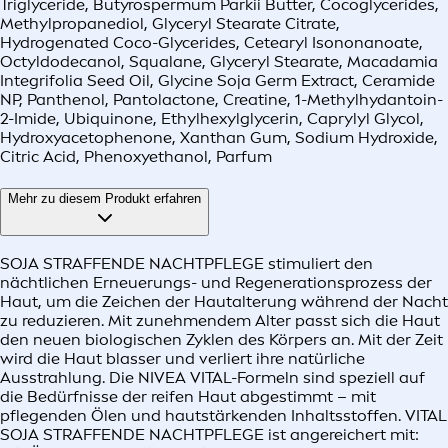
Triglyceride, Butyrospermum Parkii Butter, Cocoglycerides,
Methylpropanediol, Glyceryl Stearate Citrate,
Hydrogenated Coco-Glycerides, Cetearyl Isononanoate,
Octyldodecanol, Squalane, Glyceryl Stearate, Macadamia
Integrifolia Seed Oil, Glycine Soja Germ Extract, Ceramide
NP, Panthenol, Pantolactone, Creatine, 1-Methylhydantoin-
2-Imide, Ubiquinone, Ethylhexylglycerin, Caprylyl Glycol,
Hydroxyacetophenone, Xanthan Gum, Sodium Hydroxide,
Citric Acid, Phenoxyethanol, Parfum
Mehr zu diesem Produkt erfahren
SOJA STRAFFENDE NACHTPFLEGE stimuliert den
nächtlichen Erneuerungs- und Regenerationsprozess der
Haut, um die Zeichen der Hautalterung während der Nacht
zu reduzieren. Mit zunehmendem Alter passt sich die Haut
den neuen biologischen Zyklen des Körpers an. Mit der Zeit
wird die Haut blasser und verliert ihre natürliche
Ausstrahlung. Die NIVEA VITAL-Formeln sind speziell auf
die Bedürfnisse der reifen Haut abgestimmt – mit
pflegenden Ölen und hautstärkenden Inhaltsstoffen. VITAL
SOJA STRAFFENDE NACHTPFLEGE ist angereichert mit: