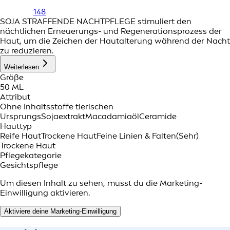
148
SOJA STRAFFENDE NACHTPFLEGE stimuliert den
nächtlichen Erneuerungs- und Regenerationsprozess der
Haut, um die Zeichen der Hautalterung während der Nacht
zu reduzieren.
Weiterlesen
Größe
50 ML
Attribut
Ohne Inhaltsstoffe tierischen
Ursprungs
Sojaextrakt
Macadamiaöl
Ceramide
Hauttyp
Reife Haut
Trockene Haut
Feine Linien & Falten
(Sehr)
Trockene Haut
Pflegekategorie
Gesichtspflege
Um diesen Inhalt zu sehen, musst du die Marketing-
Einwilligung aktivieren.
Aktiviere deine Marketing-Einwilligung