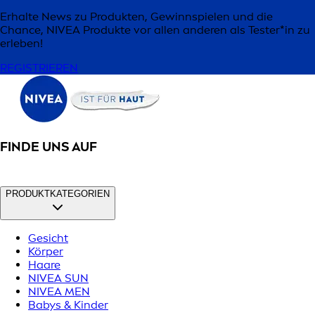
Erhalte News zu Produkten, Gewinnspielen und die
Chance, NIVEA Produkte vor allen anderen als Tester*in zu
erleben!
REGISTRIEREN
FINDE UNS AUF
PRODUKTKATEGORIEN
Gesicht
Körper
Haare
NIVEA SUN
NIVEA MEN
Babys & Kinder