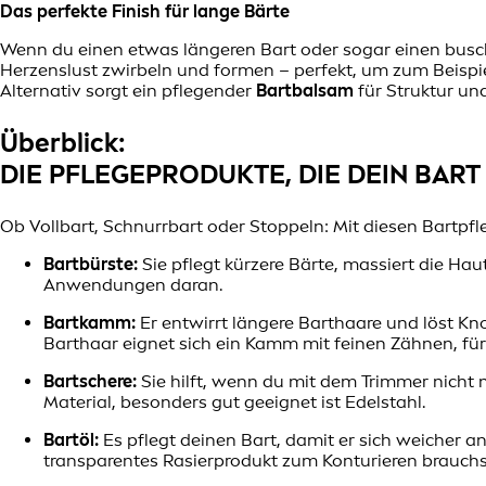
Das perfekte Finish für lange Bärte
Wenn du einen etwas längeren Bart oder sogar einen buschi
Herzenslust zwirbeln und formen – perfekt, um zum Beispie
Alternativ sorgt ein pflegender
Bartbalsam
für Struktur und
Überblick:
DIE PFLEGEPRODUKTE, DIE DEIN BAR
Ob Vollbart, Schnurrbart oder Stoppeln: Mit diesen Bartpf
Bartbürste:
Sie pflegt kürzere Bärte, massiert die Ha
Anwendungen daran.
Bartkamm:
Er entwirrt längere Barthaare und löst Kno
Barthaar eignet sich ein Kamm mit feinen Zähnen, für
Bartschere:
Sie hilft, wenn du mit dem Trimmer nicht 
Material, besonders gut geeignet ist Edelstahl.
Bartöl:
Es pflegt deinen Bart, damit er sich weicher a
transparentes Rasierprodukt zum Konturieren brauchs