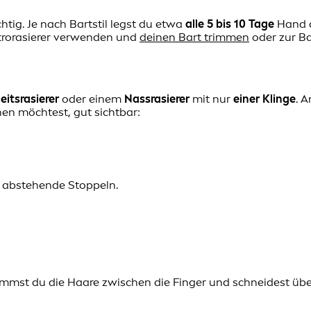
chtig. Je nach Bartstil legst du etwa
alle 5 bis 10 Tage
Hand a
trorasierer verwenden und
deinen Bart trimmen
oder zur Ba
eitsrasierer
oder einem
Nassrasierer
mit nur
einer Klinge
. 
hen möchtest, gut sichtbar:
e abstehende Stoppeln.
t nimmst du die Haare zwischen die Finger und schneidest ü