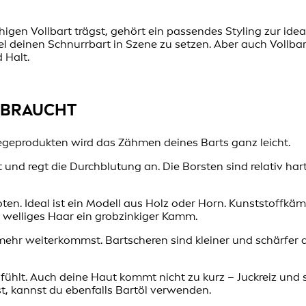
gen Vollbart trägst, gehört ein passendes Styling zur idea
l deinen Schnurrbart in Szene zu setzen. Aber auch Vollba
 Halt.
T BRAUCHT
legeprodukten wird das Zähmen deines Barts ganz leicht.
ut und regt die Durchblutung an. Die Borsten sind relativ 
ten. Ideal ist ein Modell aus Holz oder Horn. Kunststoffkä
 welliges Haar ein grobzinkiger Kamm.
mehr weiterkommst. Bartscheren sind kleiner und schärfer a
nfühlt. Auch deine Haut kommt nicht zu kurz – Juckreiz und
t, kannst du ebenfalls Bartöl verwenden.