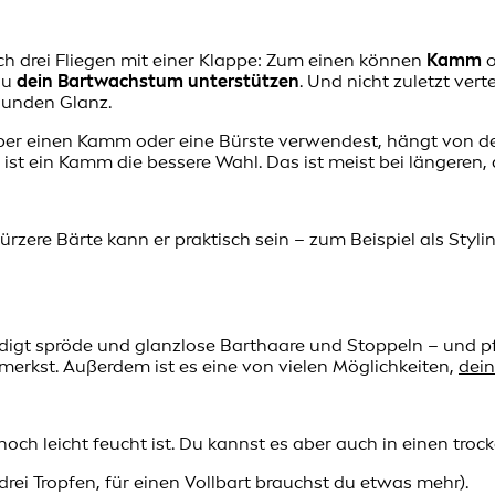
h drei Fliegen mit einer Klappe: Zum einen können
Kamm
o
du
dein Bartwachstum unterstützen
. Und nicht zuletzt ver
unden Glanz.
ber einen Kamm oder eine Bürste verwendest, hängt von der
st ein Kamm die bessere Wahl. Das ist meist bei längeren, d
zere Bärte kann er praktisch sein – zum Beispiel als Stylin
ndigt spröde und glanzlose Barthaare und Stoppeln – und pfl
erkst. Außerdem ist es eine von vielen Möglichkeiten,
dei
och leicht feucht ist. Du kannst es aber auch in einen trock
rei Tropfen, für einen Vollbart brauchst du etwas mehr).