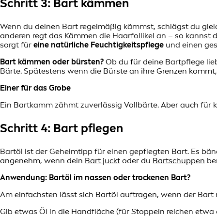
Schritt 3: Bart kämmen
Wenn du deinen Bart regelmäßig kämmst, schlägst du gleic
anderen regt das Kämmen die Haarfollikel an – so kannst 
sorgt für
eine natürliche Feuchtigkeitspflege
und einen ges
Bart kämmen oder bürsten?
Ob du für deine Bartpflege lie
Bärte. Spätestens wenn die Bürste an ihre Grenzen kommt, i
Einer für das Grobe
Ein Bartkamm zähmt zuverlässig Vollbärte. Aber auch für kür
Schritt 4: Bart pflegen
Bartöl ist der Geheimtipp für einen gepflegten Bart. Es bä
angenehm, wenn dein
Bart juckt
oder du
Bartschuppen
bem
Anwendung: Bartöl im nassen oder trockenen Bart?
Am einfachsten lässt sich Bartöl auftragen, wenn der Bart n
Gib etwas Öl in die Handfläche (für Stoppeln reichen etwa d