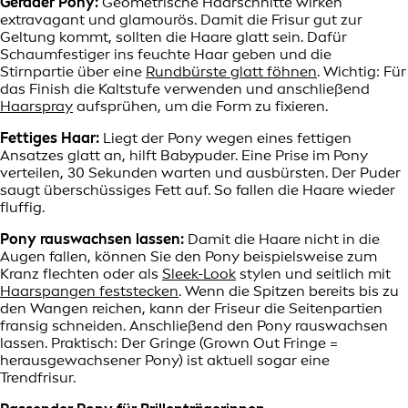
Gerader Pony:
Geometrische Haarschnitte wirken
extravagant und glamourös. Damit die Frisur gut zur
Geltung kommt, sollten die Haare glatt sein. Dafür
Schaumfestiger ins feuchte Haar geben und die
Stirnpartie über eine
Rundbürste glatt föhnen
. Wichtig: Für
das Finish die Kaltstufe verwenden und anschließend
Haarspray
aufsprühen, um die Form zu fixieren.
Fettiges Haar:
Liegt der Pony wegen eines fettigen
Ansatzes glatt an, hilft Babypuder. Eine Prise im Pony
verteilen, 30 Sekunden warten und ausbürsten. Der Puder
saugt überschüssiges Fett auf. So fallen die Haare wieder
fluffig.
Pony rauswachsen lassen:
Damit die Haare nicht in die
Augen fallen, können Sie den Pony beispielsweise zum
Kranz flechten oder als
Sleek-Look
stylen und seitlich mit
Haarspangen feststecken
. Wenn die Spitzen bereits bis zu
den Wangen reichen, kann der Friseur die Seitenpartien
fransig schneiden. Anschließend den Pony rauswachsen
lassen. Praktisch: Der Gringe (Grown Out Fringe =
herausgewachsener Pony) ist aktuell sogar eine
Trendfrisur.