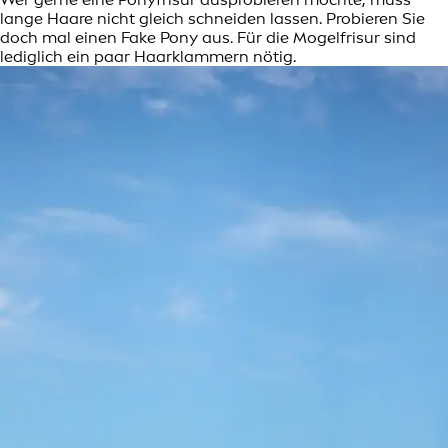
lange Haare nicht gleich schneiden lassen. Probieren Sie
doch mal einen Fake Pony aus. Für die Mogelfrisur sind
lediglich ein paar Haarklammern nötig.