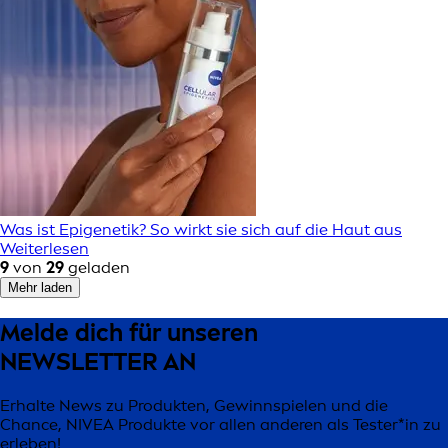
Was ist Epigenetik? So wirkt sie sich auf die Haut aus
Weiterlesen
9
von
29
geladen
Mehr laden
Melde dich für unseren
NEWSLETTER AN
Erhalte News zu Produkten, Gewinnspielen und die
Chance, NIVEA Produkte vor allen anderen als Tester*in zu
erleben!