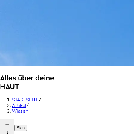
Alles über deine
HAUT
STARTSEITE
/
Artikel
/
Wissen
Skin
1