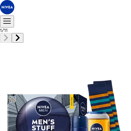
1
/
11