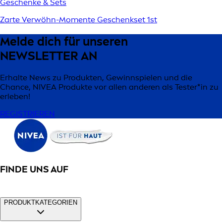
Geschenke & Sets
Zarte Verwöhn-Momente Geschenkset 1st
Melde dich für unseren
NEWSLETTER AN
Erhalte News zu Produkten, Gewinnspielen und die
Chance, NIVEA Produkte vor allen anderen als Tester*in zu
erleben!
REGISTRIEREN
FINDE UNS AUF
PRODUKTKATEGORIEN