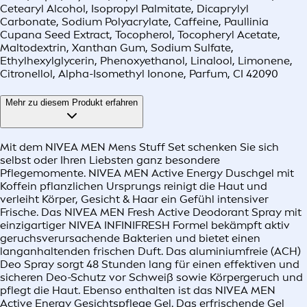
Cetearyl Alcohol, Isopropyl Palmitate, Dicaprylyl
Carbonate, Sodium Polyacrylate, Caffeine, Paullinia
Cupana Seed Extract, Tocopherol, Tocopheryl Acetate,
Maltodextrin, Xanthan Gum, Sodium Sulfate,
Ethylhexylglycerin, Phenoxyethanol, Linalool, Limonene,
Citronellol, Alpha-Isomethyl Ionone, Parfum, CI 42090
Mehr zu diesem Produkt erfahren
Mit dem NIVEA MEN Mens Stuff Set schenken Sie sich
selbst oder Ihren Liebsten ganz besondere
Pflegemomente. NIVEA MEN Active Energy Duschgel mit
Koffein pflanzlichen Ursprungs reinigt die Haut und
verleiht Körper, Gesicht & Haar ein Gefühl intensiver
Frische. Das NIVEA MEN Fresh Active Deodorant Spray mit
einzigartiger NIVEA INFINIFRESH Formel bekämpft aktiv
geruchsverursachende Bakterien und bietet einen
langanhaltenden frischen Duft. Das aluminiumfreie (ACH)
Deo Spray sorgt 48 Stunden lang für einen effektiven und
sicheren Deo-Schutz vor Schweiß sowie Körpergeruch und
pflegt die Haut. Ebenso enthalten ist das NIVEA MEN
Active Energy Gesichtspflege Gel. Das erfrischende Gel