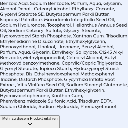
Benzoic Acid, Sodium Benzoate, Parfum, Aqua, Glycerin,
Alcohol Denat., Cetearyl Alcohol, Ethylhexyl Cocoate,
Glyceryl Stearate SE, Butyrospermum Parkii Butter,
Isopropyl Palmitate, Macadamia Integrifolia Seed Oil,
Sodium Hyaluronate, Tocopherol, Helianthus Annuus Seed
Oil, Sodium Cetearyl Sulfate, Glyceryl Stearate,
Hydroxypropyl Starch Phosphate, Xanthan Gum, Trisodium
Ethylenediamine Disuccinate, Ethylhexylglycerin,
Phenoxyethanol, Linalool, Limonene, Benzyl Alcohol,
Parfum, Aqua, Glycerin, Ethylhexyl Salicylate, C12-15 Alkyl
Benzoate, Methylpropanediol, Cetearyl Alcohol, Butyl
Methoxydibenzoylmethane, Caprylic/Capric Triglyceride,
Glyceryl Stearate, Tapioca Starch, Hydroxypropyl Starch
Phosphate, Bis-Ethylhexyloxyphenol Methoxyphenyl
Triazine, Distarch Phosphate, Glycyrrhiza Inflata Root
Extract, Vitis Vinifera Seed Oil, Sodium Stearoyl Glutamate,
Butyrospermum Parkii Butter, Ethylhexylglycerin,
Hydroxyacetophenone, Xanthan Gum,
Phenylbenzimidazole Sulfonic Acid, Trisodium EDTA,
Sodium Chloride, Sodium Hydroxide, Phenoxyethanol
Mehr zu diesem Produkt erfahren