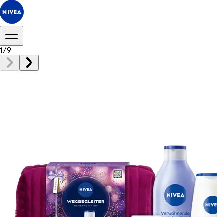
1
/
9