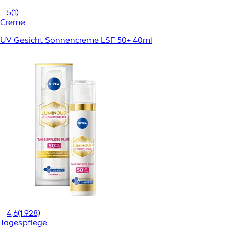
5
(1)
Creme
UV Gesicht Sonnencreme LSF 50+ 40ml
4,6
(1.928)
Tagespflege