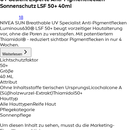
Sonnenschutz LSF 50+ 40ml
18
NIVEA SUN Breathable UV Specialist Anti-Pigmentflecken
Luminous630® LSF 50+ beugt vorzeitiger Hautalterung
vor, ohne die Poren zu verstopfen. Mit patentiertem
Thiamidol® - reduziert sichtbar Pigmentflecken in nur 4
Wochen.
Weiterlesen
Lichtschutzfaktor
50+
Größe
40 ML
Attribut
Ohne Inhaltsstoffe tierischen Ursprungs
Licochalcone A
(Süßholzwurzel-Extrakt)
Thiamidol
50+
Hauttyp
Alle Hauttypen
Reife Haut
Pflegekategorie
Sonnenpflege
Um diesen Inhalt zu sehen, musst du die Marketing-