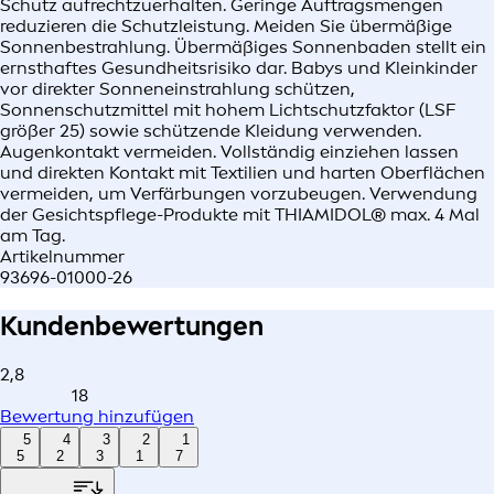
Schutz aufrechtzuerhalten. Geringe Auftragsmengen
reduzieren die Schutzleistung. Meiden Sie übermäßige
Sonnenbestrahlung. Übermäßiges Sonnenbaden stellt ein
ernsthaftes Gesundheitsrisiko dar. Babys und Kleinkinder
vor direkter Sonneneinstrahlung schützen,
Sonnenschutzmittel mit hohem Lichtschutzfaktor (LSF
größer 25) sowie schützende Kleidung verwenden.
Augenkontakt vermeiden. Vollständig einziehen lassen
und direkten Kontakt mit Textilien und harten Oberflächen
vermeiden, um Verfärbungen vorzubeugen. Verwendung
der Gesichtspflege-Produkte mit THIAMIDOL® max. 4 Mal
am Tag.
Artikelnummer
93696-01000-26
Kundenbewertungen
2,8
18
Bewertung hinzufügen
5
4
3
2
1
5
2
3
1
7