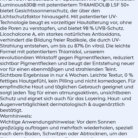
Luminous630® mit patentiertem THIAMIDOL® LSF 50+
bietet Gesichtssonnenschutz, der über den
Lichtschutzfaktor hinausgeht. Mit patentierter UV-
Technologie beugt es vorzeitiger Hautalterung vor, ohne
die Poren zu verstopfen, und bietet 98 % UVB-Schutz.
Licochalcone A, ein starkes natürliches Antioxidans,
verhindert die Bildung freier Radikale, die durch UV-
Strahlung entstehen, um bis zu 87% (in vitro). Die leichte
Formel mit patentiertem Thiamidol, unserem
revolutionären Wirkstoff gegen Pigmentflecken, reduziert
sichtbar Pigmentflecken und beugt der Entstehung neuer
vor für einen ebenmäßigen und strahlenden Teint.
Sichtbare Ergebnisse in nur 4 Wochen. Leichte Textur, 0 %
fettiges Hautgefühl, kein Pilling und nicht komedogen. Für
empfindliche Haut und täglichen Gebrauch geeignet und
sorgt jeden Tag für einen atmungsaktiven, unsichtbaren
Schutz und eignet sich auch für das Layering. Haut- und
Augenverträglichkeit dermatologisch & augenärztlich
bestätigt.
Warnhinweis:
Wichtige Anwendungshinweise: Vor dem Sonnen
großzügig auftragen und mehrfach wiederholen, speziell
nach dem Baden, Schwitzen oder Abtrocknen, um den