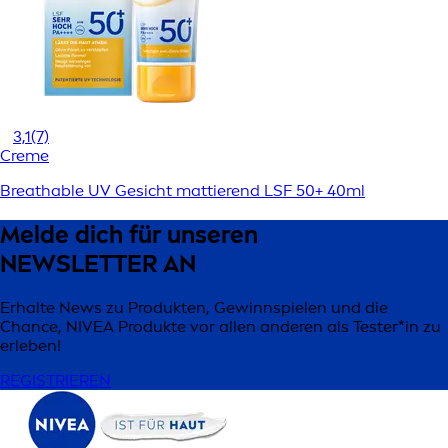
3,1
(7)
Creme
Breathable UV Gesicht mattierend LSF 50+ 40ml
Melde dich für unseren
NEWSLETTER AN
Erhalte News zu Produkten, Gewinnspielen und die
Chance, NIVEA Produkte vor allen anderen als Tester*in zu
erleben!
REGISTRIEREN