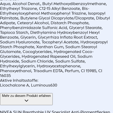
Aqua, Alcohol Denat., Butyl Methoxydibenzoylmethane,
Ethylhexyl Triazone, C12-15 Alkyl Benzoate, Bis-
Ethylhexyloxyphenol Methoxyphenyl Triazine, Isopropyl
Palmitate, Butylene Glycol Dicaprylate/Dicaprate, Dibutyl
Adipate, Cetearyl Alcohol, Distarch Phosphate,
Phenylbenzimidazole Sulfonic Acid, Glyceryl Stearate,
Tapioca Starch, Diethylamino Hydroxybenzoyl Hexyl
Benzoate, Glycerin, Glycyrrhiza Inflata Root Extract,
Sodium Hyaluronate, Tocopheryl Acetate, Hydroxypropyl
Starch Phosphate, Xanthan Gum, Sodium Stearoyl
Glutamate, Cocoglycerides, Hydrogenated Coco-
Glycerides, Hydrogenated Rapeseed Oil, Sodium
Hydroxide, Sodium Chloride, Sodium Sulfate,
Ethylhexylglycerin, Hydroxyacetophenone,
Phenoxyethanol, Trisodium EDTA, Parfum, CI 15985, CI
16035
Aktive Inhaltsstoffe:
Licochalcone A, Luminous630
Mehr zu diesem Produkt erfahren
NIVEA SUN Breathable UV Specialist Anti-Pigmentflecken