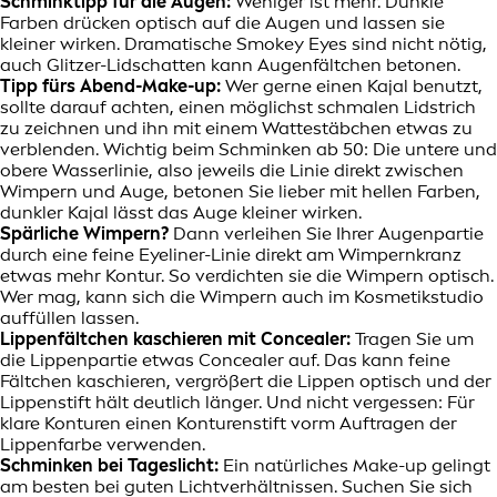
Schminktipp für die Augen:
Weniger ist mehr. Dunkle
Farben drücken optisch auf die Augen und lassen sie
kleiner wirken. Dramatische Smokey Eyes sind nicht nötig,
auch Glitzer-Lidschatten kann Augenfältchen betonen.
Tipp fürs Abend-Make-up:
Wer gerne einen Kajal benutzt,
sollte darauf achten, einen möglichst schmalen Lidstrich
zu zeichnen und ihn mit einem Wattestäbchen etwas zu
verblenden. Wichtig beim Schminken ab 50: Die untere und
obere Wasserlinie, also jeweils die Linie direkt zwischen
Wimpern und Auge, betonen Sie lieber mit hellen Farben,
dunkler Kajal lässt das Auge kleiner wirken.
Spärliche Wimpern?
Dann verleihen Sie Ihrer Augenpartie
durch eine feine Eyeliner-Linie direkt am Wimpernkranz
etwas mehr Kontur. So verdichten sie die Wimpern optisch.
Wer mag, kann sich die Wimpern auch im Kosmetikstudio
auffüllen lassen.
Lippenfältchen kaschieren mit Concealer:
Tragen Sie um
die Lippenpartie etwas Concealer auf. Das kann feine
Fältchen kaschieren, vergrößert die Lippen optisch und der
Lippenstift hält deutlich länger. Und nicht vergessen: Für
klare Konturen einen Konturenstift vorm Auftragen der
Lippenfarbe verwenden.
Schminken bei Tageslicht:
Ein natürliches Make-up gelingt
am besten bei guten Lichtverhältnissen. Suchen Sie sich