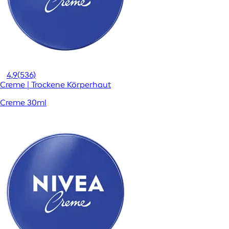
4,9
(536)
Creme | Trockene Körperhaut
Creme 30ml