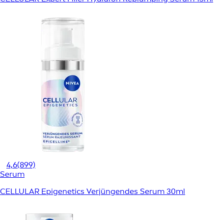
4,6
(899)
Serum
CELLULAR Epigenetics Verjüngendes Serum 30ml