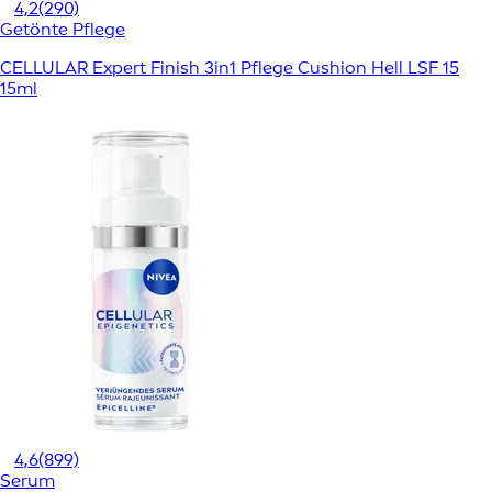
4,2
(290)
Getönte Pflege
CELLULAR Expert Finish 3in1 Pflege Cushion Hell LSF 15
15ml
4,6
(899)
Serum