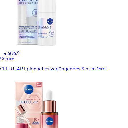
4,6
(767)
Serum
CELLULAR Epigenetics Verjüngendes Serum 15ml