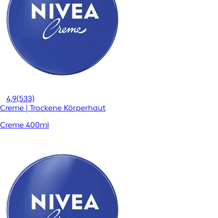
4,9
(533)
Creme | Trockene Körperhaut
Creme 400ml