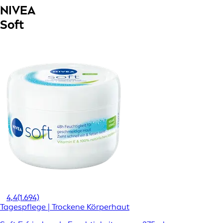
NIVEA
Soft
4,4
(1.694)
Tagespflege | Trockene Körperhaut