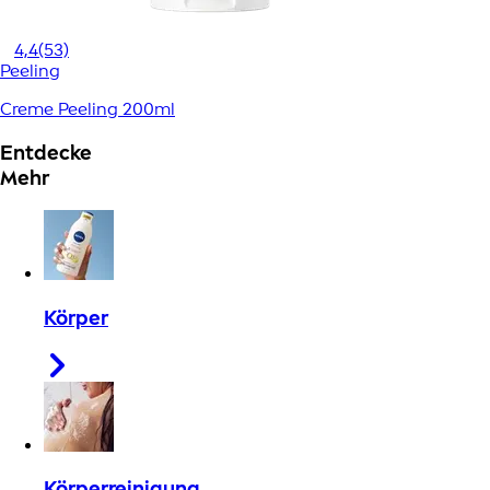
4,4
(53)
Peeling
Creme Peeling 200ml
Entdecke
Mehr
Körper
Körperreinigung