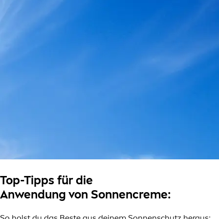
Top-Tipps für die
Anwendung von Sonnencreme:
So holst du das Beste aus deinem Sonnenschutz heraus: