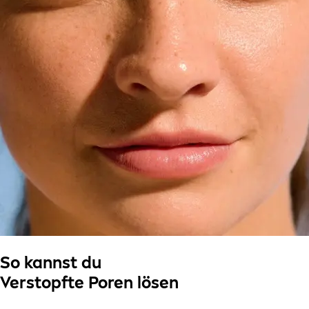
So kannst du
Verstopfte Poren lösen