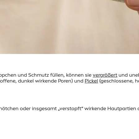
ppchen und Schmutz füllen, können sie
vergrößert
und uneb
(offene, dunkel wirkende Poren) und
Pickel
(geschlossene, h
nötchen oder insgesamt „verstopft“ wirkende Hautpartien a