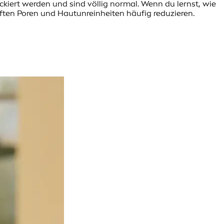
kiert werden und sind völlig normal. Wenn du lernst, wie
pften Poren und Hautunreinheiten häufig reduzieren.