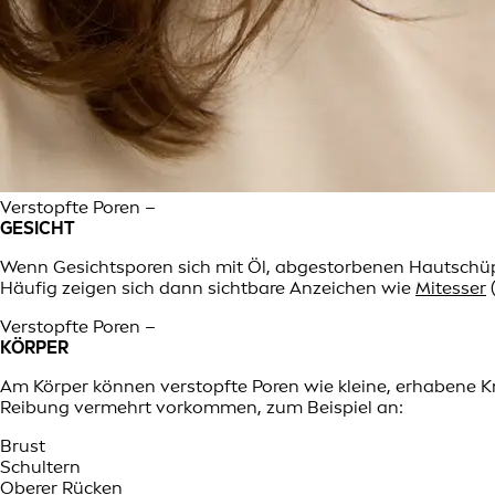
Verstopfte Poren –
GESICHT
Wenn Gesichtsporen sich mit Öl, abgestorbenen Hautschü
Häufig zeigen sich dann sichtbare Anzeichen wie
Mitesser
Verstopfte Poren –
KÖRPER
Am Körper können verstopfte Poren wie kleine, erhabene K
Reibung vermehrt vorkommen, zum Beispiel an:
Brust
Schultern
Oberer Rücken