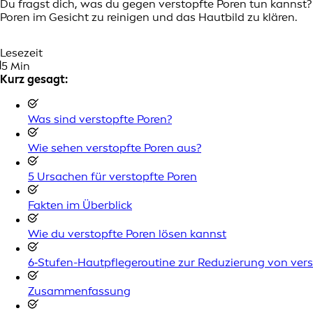
Du fragst dich, was du gegen verstopfte Poren tun kannst?
Poren im Gesicht zu reinigen und das Hautbild zu klären.
Lesezeit
5 Min
Kurz gesagt:
Was sind verstopfte Poren?
Wie sehen verstopfte Poren aus?
5 Ursachen für verstopfte Poren
Fakten im Überblick
Wie du verstopfte Poren lösen kannst
6‑Stufen-Hautpflegeroutine zur Reduzierung von vers
Zusammenfassung