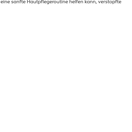
eine sanfte Hautpflegeroutine helfen kann, verstopfte