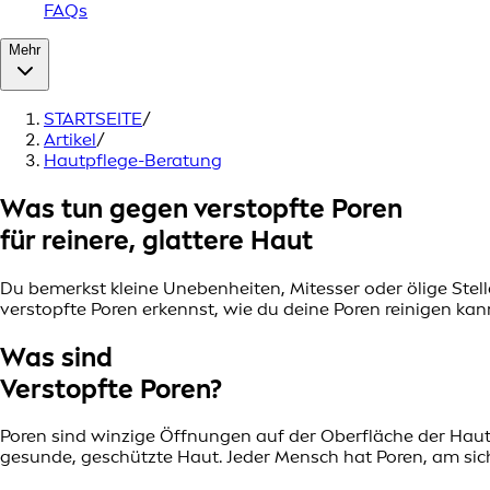
FAQs
Mehr
STARTSEITE
/
Artikel
/
Hautpflege-Beratung
Was tun gegen verstopfte Poren
für reinere, glattere Haut
Du bemerkst kleine Unebenheiten, Mitesser oder ölige Stell
verstopfte Poren erkennst, wie du deine Poren reinigen ka
Was sind
Verstopfte Poren?
Poren sind winzige Öffnungen auf der Oberfläche der Haut
gesunde, geschützte Haut. Jeder Mensch hat Poren, am sich