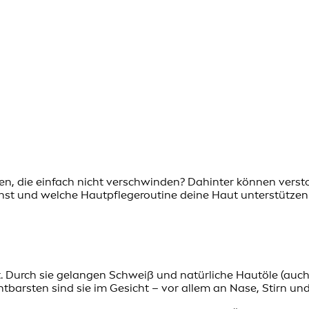
en, die einfach nicht verschwinden? Dahinter können versto
nnst und welche Hautpflegeroutine deine Haut unterstützen
. Durch sie gelangen Schweiß und natürliche Hautöle (auc
tbarsten sind sie im Gesicht – vor allem an Nase, Stirn un