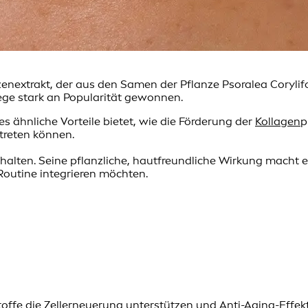
nzenextrakt, der aus den Samen der Pflanze Psoralea Coryli
ege stark an Popularität gewonnen.
es ähnliche Vorteile bietet, wie die Förderung der
Kollagen
p
ftreten können.
lten. Seine pflanzliche, hautfreundliche Wirkung macht es 
 Routine integrieren möchten.
stoffe die Zellerneuerung unterstützen und Anti-Aging-Effek