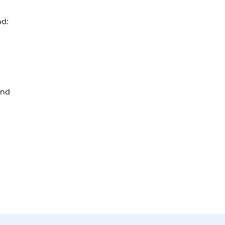
nd:
ind