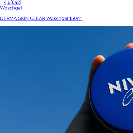
4,6
(842)
Waschgel
DERMA SKIN CLEAR Waschgel 150ml