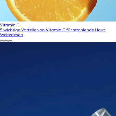
Vitamin C
5 wichtige Vorteile von Vitamin C für strahlende Haut
Weiterlesen