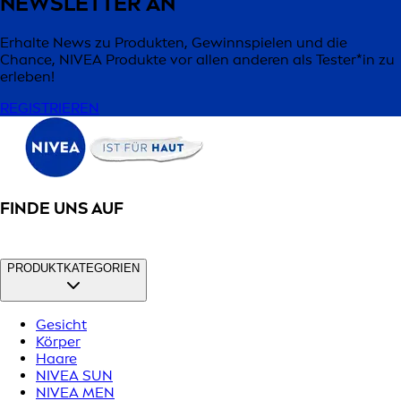
NEWSLETTER AN
Erhalte News zu Produkten, Gewinnspielen und die
Chance, NIVEA Produkte vor allen anderen als Tester*in zu
erleben!
REGISTRIEREN
FINDE UNS AUF
PRODUKTKATEGORIEN
Gesicht
Körper
Haare
NIVEA SUN
NIVEA MEN