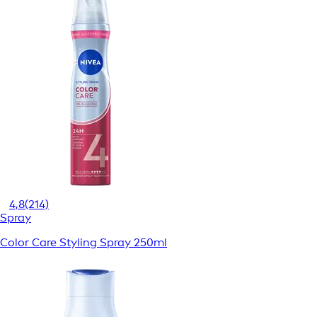
4,8
(214)
Spray
Color Care Styling Spray 250ml