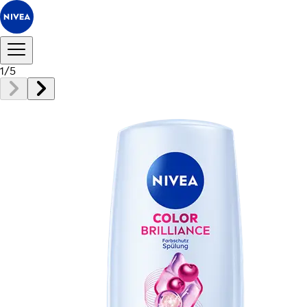
1
/
5