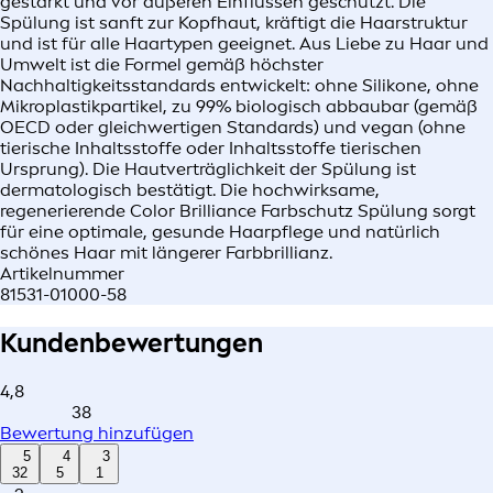
gestärkt und vor äußeren Einflüssen geschützt. Die
Spülung ist sanft zur Kopfhaut, kräftigt die Haarstruktur
und ist für alle Haartypen geeignet. Aus Liebe zu Haar und
Umwelt ist die Formel gemäß höchster
Nachhaltigkeitsstandards entwickelt: ohne Silikone, ohne
Mikroplastikpartikel, zu 99% biologisch abbaubar (gemäß
OECD oder gleichwertigen Standards) und vegan (ohne
tierische Inhaltsstoffe oder Inhaltsstoffe tierischen
Ursprung). Die Hautverträglichkeit der Spülung ist
dermatologisch bestätigt. Die hochwirksame,
regenerierende Color Brilliance Farbschutz Spülung sorgt
für eine optimale, gesunde Haarpflege und natürlich
schönes Haar mit längerer Farbbrillianz.
Artikelnummer
81531-01000-58
Kundenbewertungen
4,8
38
Bewertung hinzufügen
5
4
3
32
5
1