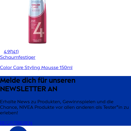
4,9
(141)
Schaumfestiger
Color Care Styling Mousse 150ml
Melde dich für unseren
NEWSLETTER AN
Erhalte News zu Produkten, Gewinnspielen und die
Chance, NIVEA Produkte vor allen anderen als Tester*in zu
erleben!
REGISTRIEREN