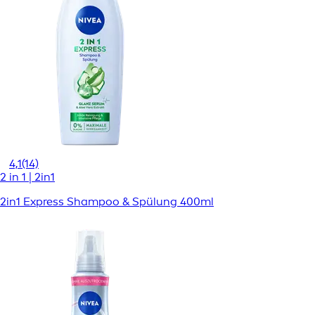
4,1
(14)
2 in 1 | 2in1
2in1 Express Shampoo & Spülung 400ml