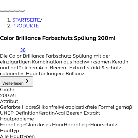
STARTSEITE
/
PRODUKTE
Color Brilliance Farbschutz Spülung 200ml
38
Die Color Brilliance Farbschutz Spülung mit der
einzigartigen Kombination aus hochwirksamen Keratin
und natürlichen Acai Beeren- Extrakt stärkt & schützt
coloriertes Haar für längere Brillianz.
Weiterlesen
Größe
200 ML
Attribut
Gefärbte Haare
Silikonfrei
Mikroplastikfreie Formel gemäß
UNEP-Definition
Keratin
Acai Beeren Extrakt
Hautprobleme
Farbpflege
Glanzloses Haar
Haarpflege
Haarschutz
Hauttyp
Alle Hauttypen