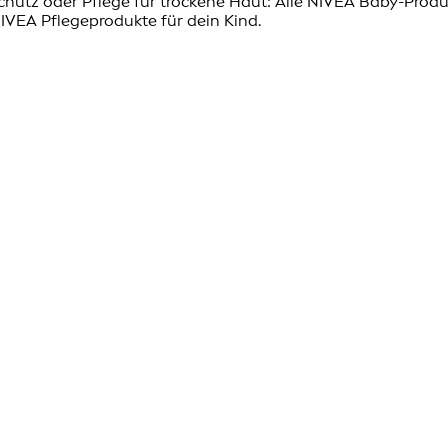
utz oder Pflege für trockene Haut: Alle NIVEA Baby-Produk
IVEA Pflegeprodukte für dein Kind.