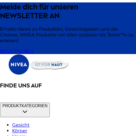
Melde dich für unseren
NEWSLETTER AN
Erhalte News zu Produkten, Gewinnspielen und die
Chance, NIVEA Produkte vor allen anderen als Tester*in zu
erleben!
REGISTRIEREN
FINDE UNS AUF
PRODUKTKATEGORIEN
Gesicht
Körper