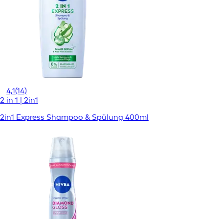
4,1
(14)
2 in 1 | 2in1
2in1 Express Shampoo & Spülung 400ml