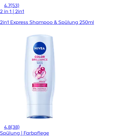
4,7
(53)
2 in 1 | 2in1
2in1 Express Shampoo & Spülung 250ml
4,8
(38)
Spülung | Farbpflege