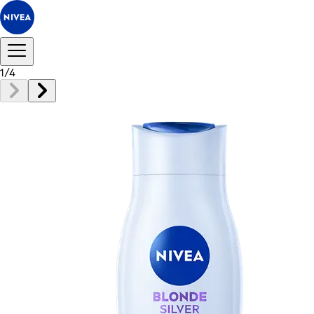
1
/
4