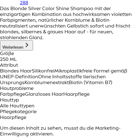
288
Das Blonde Silver Color Shine Shampoo mit der
einzigartigen Kombination aus hochwirksamen violetten
Farbpigmenten, natürlicher Kornblume & Biotin
neutralisiert unerwünschten Gelbstich sofort und frischt
blondes, silbernes & graues Haar auf - für neuen,
strahlenden Glanz.
Weiterlesen
Größe
250 ML
Attribut
Blondes Haar
Silikonfrei
Mikroplastikfreie Formel gemäß
UNEP-Definition
Ohne Inhaltsstoffe tierischen
Ursprungs
Kornblumenextrakt
Biotin (Vitamin B7)
Hautprobleme
Farbpflege
Glanzloses Haar
Haarpflege
Hauttyp
Alle Hauttypen
Pflegekategorie
Haarpflege
Um diesen Inhalt zu sehen, musst du die Marketing-
Einwilligung aktivieren.