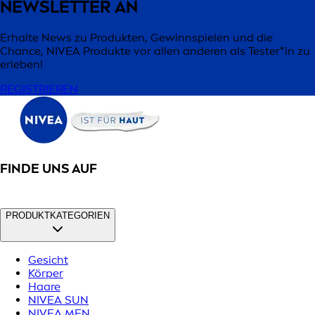
NEWSLETTER AN
Erhalte News zu Produkten, Gewinnspielen und die
Chance, NIVEA Produkte vor allen anderen als Tester*in zu
erleben!
REGISTRIEREN
FINDE UNS AUF
PRODUKTKATEGORIEN
Gesicht
Körper
Haare
NIVEA SUN
NIVEA MEN