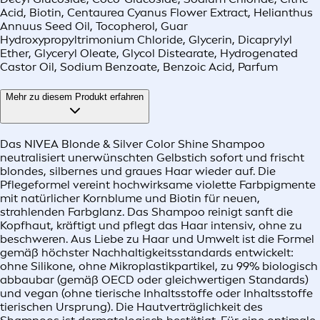
Acid, Biotin, Centaurea Cyanus Flower Extract, Helianthus
Annuus Seed Oil, Tocopherol, Guar
Hydroxypropyltrimonium Chloride, Glycerin, Dicaprylyl
Ether, Glyceryl Oleate, Glycol Distearate, Hydrogenated
Castor Oil, Sodium Benzoate, Benzoic Acid, Parfum
Mehr zu diesem Produkt erfahren
Das NIVEA Blonde & Silver Color Shine Shampoo
neutralisiert unerwünschten Gelbstich sofort und frischt
blondes, silbernes und graues Haar wieder auf. Die
Pflegeformel vereint hochwirksame violette Farbpigmente
mit natürlicher Kornblume und Biotin für neuen,
strahlenden Farbglanz. Das Shampoo reinigt sanft die
Kopfhaut, kräftigt und pflegt das Haar intensiv, ohne zu
beschweren. Aus Liebe zu Haar und Umwelt ist die Formel
gemäß höchster Nachhaltigkeitsstandards entwickelt:
ohne Silikone, ohne Mikroplastikpartikel, zu 99% biologisch
abbaubar (gemäß OECD oder gleichwertigen Standards)
und vegan (ohne tierische Inhaltsstoffe oder Inhaltsstoffe
tierischen Ursprung). Die Hautverträglichkeit des